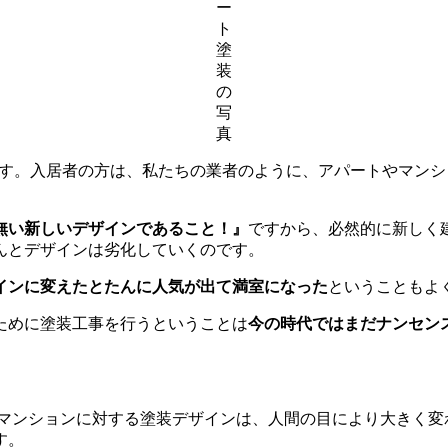
ー
ト
塗
装
の
写
真
す。入居者の方は、私たちの業者のように、アパートやマンシ
無い新しいデザインであること！』
ですから、必然的に新しく
んとデザインは劣化していくのです。
インに変えたとたんに人気が出て満室になった
ということもよ
ために塗装工事を行うということは
今の時代ではまだナンセン
・マンションに対する塗装デザインは、人間の目により大きく変
す。